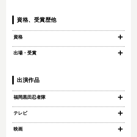
資格、受賞歴他
資格
出場・受賞
出演作品
福岡黒田忍者隊
2026
テレビ
イオンモール福津
北九州市立泉台小学校
SASSEN忍者バトル（ブランチ福岡下原）
2025
映画
RKB毎日放送『ハカタの王様』
春の子ども縁日（紅葉八幡宮）
TVQ九州放送『ブルーリバーの望むところだ！』