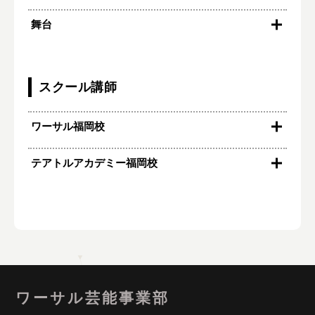
2026
舞台
福岡市 欧米豪向け観光プロモーション動画（忍者
所作指導）
2017
劇団クモノス 旗揚げ公演『いらないもの』アクシ
ョン演出
スクール講師
ワーサル福岡校
テアトルアカデミー福岡校
ワーサル芸能事業部