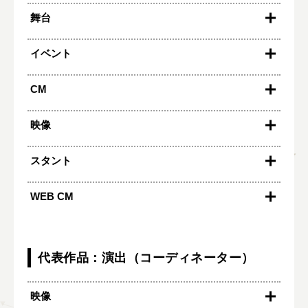
アークホテルロイヤル福岡天神
2017
舞台
『劇場版HIGH＆LOW MOVIE3 FINAL
SASSEN忍者バトル（イオン大木店）
MISSION』
SASSEN忍者バトル（イオンスタイル笹丘）
『劇場版HIGH＆LOW MOVIE2 END OF SKY』
2018
イベント
芝居屋企画実験公房『かもめ〜やるせないほ
SASSEN忍者バトル（イオン若松ＳＣ）
ど愛してる〜』アンサンブル
SASSEN忍者バトル（イオン穂波ＳＣ）
2015
SASSEN忍者バトル（イオン乙金ＳＣ）
CM
ゾンビNight!!アスレチックマラソンin平尾台（ゾ
SASSEN忍者バトル（イオン八代ＳＣ）
2017
ンビ役）
芝居屋企画No.1482シェイクスピア『ハムレ
ゆめタウン飯塚
ット』神父役、アクションアンサンブル
映像
忍者ショー＆なりきり忍者体験（TNC住宅展
チャンバラ斗志組第5回公演『しごとにん』
示場久留米会場）
役人役、浪士役、アクションアンサンブル
スタント
劇団クモノス 旗揚げ公演『いらないもの』無
名役
2025
ＳＣＫ長崎テック秋祭り
WEB CM
クアーズテック秋祭り2025
松島火力発電所感謝デー2025
2014
劇団INTEGRAL旗揚げ公演『海鴉（うみがら
す）』金かくし役
代表作品：演出（コーディネーター）
映像