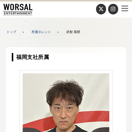
トップ
所属タレント
武智 英明
福岡支社所属