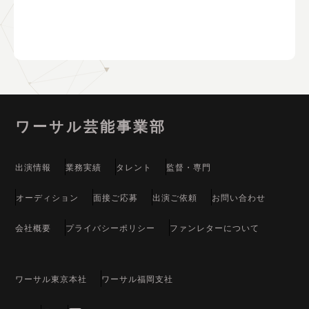
1995
『百鬼夜行綺談』白狐役
役（〜2019）
2025
2013
福岡国際学院（福岡市）
仮面ライダースーパーライブ（〜2022）
紅葉八幡宮 春のお子さマルシェ（福岡市）
ゆめタウン久留米（久留米市）
2012
グリーンランド 仮面ライダーバトルステージ
SCK長崎テック秋祭り2025（諫早市）
（〜2023）
TNC住宅展示場福津会場（福津市）
松島火力発電所感謝デー2025（長崎県松島）
2008
福岡ドーム スーパーヒーローライブステージ
ワーサル芸能事業部
出演情報
業務実績
タレント
監督・専門
オーディション
面接ご応募
出演ご依頼
お問い合わせ
会社概要
プライバシーポリシー
ファンレターについて
ワーサル東京本社
ワーサル福岡支社