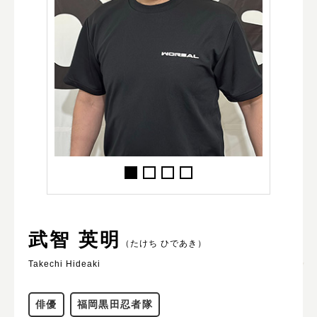
武智 英明
（たけち ひであき）
Takechi Hideaki
俳優
福岡黒田忍者隊