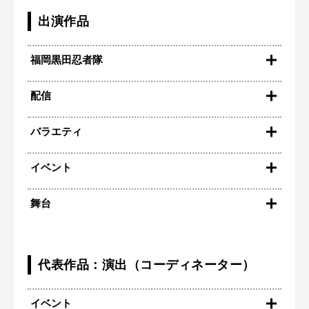
出演作品
1985
JAC養成所
福岡黒田忍者隊
2026
配信
イオンモール福津
北九州市立泉台小学校
SASSEN忍者バトル（ブランチ福岡下原）
2025
バラエティ
Lemino 韓国ドラマ『復讐代行人３～模範タクシ
春の子ども縁日（紅葉八幡宮）
ー～』ヤクザ役
アークホテルロイヤル福岡天神
2025
イベント
TVQ九州放送『ブルーリバーの望むところだ！』
SASSEN忍者バトル（イオン大木店）
SASSEN忍者バトル（イオンスタイル笹丘）
2011
舞台
戦隊系列×仮面騎士 スペシャルライブin台湾
SASSEN忍者バトル（イオン若松ＳＣ）
（〜2013）
SASSEN忍者バトル（イオン穂波ＳＣ）
2012
SASSEN忍者バトル（イオン乙金ＳＣ）
『THE八犬伝』才蔵役（〜2014）
SASSEN忍者バトル（イオン八代ＳＣ）
2002
スーパー戦隊 ファイナルライブツアー レッ
代表作品：演出（コーディネーター）
ゆめタウン飯塚
ド役（〜2015）
2006
『北斎夢幻』天部役
忍者ショー＆なりきり忍者体験（TNC住宅展
示場久留米会場）
イベント
1998
城島高原 スーパー戦隊スペシャルライブ レッド